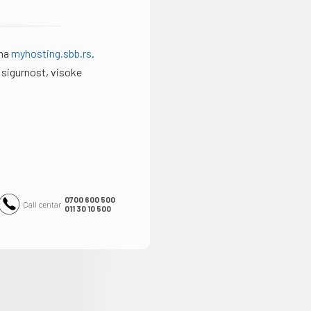
 na
myhosting.sbb.rs
.
 sigurnost, visoke
0700 600 500
Call centar
011 30 10 500