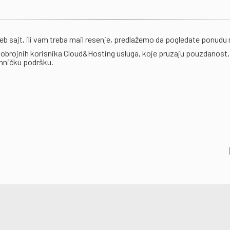
eb sajt, ili vam treba mail resenje, predlažemo da pogledate ponudu
brojnih korisnika Cloud&Hosting usluga, koje pruzaju pouzdanost,
ehničku podršku.