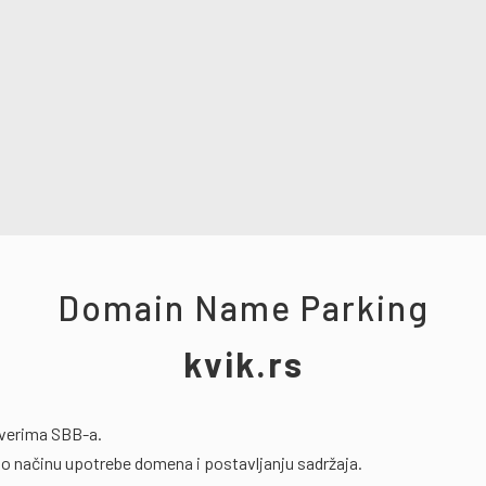
Domain Name Parking
kvik.rs
rverima SBB-a.
o načinu upotrebe domena i postavljanju sadržaja.