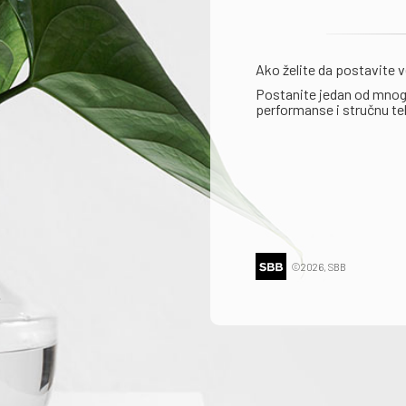
Ako želite da postavite v
Postanite jedan od mnogo
performanse i stručnu t
©2026, SBB