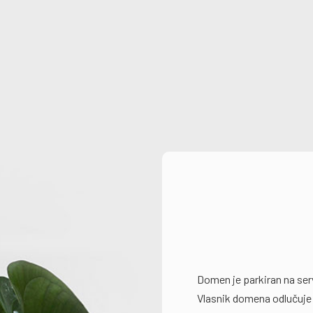
Domen je parkiran na se
Vlasnik domena odlučuje 